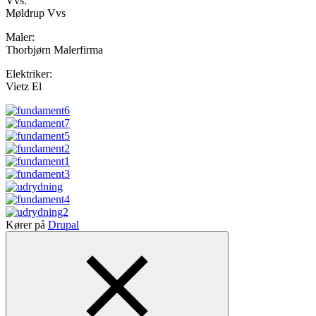
Vvs:
Møldrup Vvs
Maler:
Thorbjørn Malerfirma
Elektriker:
Vietz El
Image
Image
Image
Image
Image
Image
Image
Image
Image
Kører på
Drupal