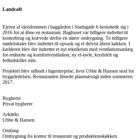
Landcafé
Ejeren af ejendommen i baggården i Studsgade 6 besluttede sig i
2016 for at åbne en restaurant. Baghuset var tidligere indrettet til
kontorbrug og krævede derfor en større ombygning. To tidligere
mødelokaler blev indrettet til opvask og et delvist åbent køkken. I
kælderen blev der indrettet et nyt teknikrum med ventilationsanlæg
for emhætte og komfortventilation, ny el-tavle, krydsfelt og
fedtudskiller mm.
Projektet blev udbudt i fagentreprise, hvor Ubbe & Hansen stod for
byggeledelsen. Restauranten åbnede planmæssigt inden sommeren
2017.
Bygherre
Privat bygherre
Arkitekt
Ubbe & Hansen
Omfang
Ombygning fra kontor til restaurant og produktionskøkken